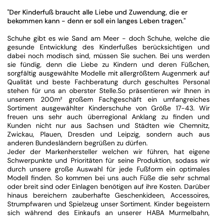
"Der Kinderfuß braucht alle Liebe und Zuwendung, die er
bekommen kann - denn er soll ein langes Leben tragen."
Schuhe gibt es wie Sand am Meer - doch Schuhe, welche die
gesunde Entwicklung des Kinderfußes berücksichtigen und
dabei noch modisch sind, müssen Sie suchen. Bei uns werden
sie fündig, denn die Liebe zu Kindern und deren Füßchen,
sorgfältig ausgewählte Modelle mit allergrößtem Augenmerk auf
Qualität und beste Fachberatung durch geschultes Personal
stehen für uns an oberster Stelle.So präsentieren wir Ihnen in
unserem 200m² großem Fachgeschäft ein umfangreiches
Sortiment ausgewählter Kinderschuhe von Größe 17-43. Wir
freuen uns sehr auch überregional Anklang zu finden und
Kunden nicht nur aus Sachsen und Städten wie Chemnitz,
Zwickau, Plauen, Dresden und Leipzig, sondern auch aus
anderen Bundesländern begrüßen zu dürfen.
Jeder der Markenhersteller welchen wir führen, hat eigene
Schwerpunkte und Prioritäten für seine Produktion, sodass wir
durch unsere große Auswahl für jede Fußform ein optimales
Modell finden. So kommen bei uns auch Füße die sehr schmal
oder breit sind oder Einlagen benötigen auf ihre Kosten. Darüber
hinaus bereichern zauberhafte Geschenkideen, Accessoires,
Strumpfwaren und Spielzeug unser Sortiment. Kinder begeistern
sich während des Einkaufs an unserer HABA Murmelbahn,