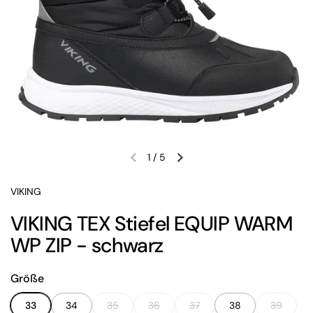
1
/
5
Vorherige Folie
Nächste Folie
VIKING
VIKING TEX Stiefel EQUIP WARM
WP ZIP - schwarz
Größe
33
34
35
36
37
38
39