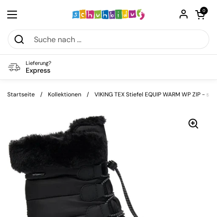
Zum Inhalt springen
Warenkorb öf
0
Menü öffnen
Lieferung?
Express
Startseite
/
Kollektionen
/
VIKING TEX Stiefel EQUIP WARM WP ZIP - sc