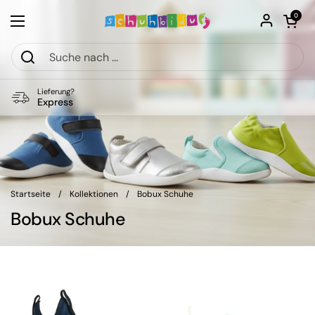
Zum Inhalt springen
Warenkorb öf
0
Menü öffnen
Lieferung?
Express
Startseite
/
Kollektionen
/
Bobux Schuhe
Bobux Schuhe