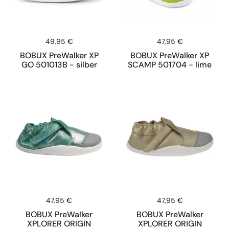
Preis:
49,95 €
Preis:
47,95 €
BOBUX PreWalker XP
BOBUX PreWalker XP
GO 501013B - silber
SCAMP 501704 - lime
Preis:
47,95 €
Preis:
47,95 €
BOBUX PreWalker
BOBUX PreWalker
XPLORER ORIGIN
XPLORER ORIGIN