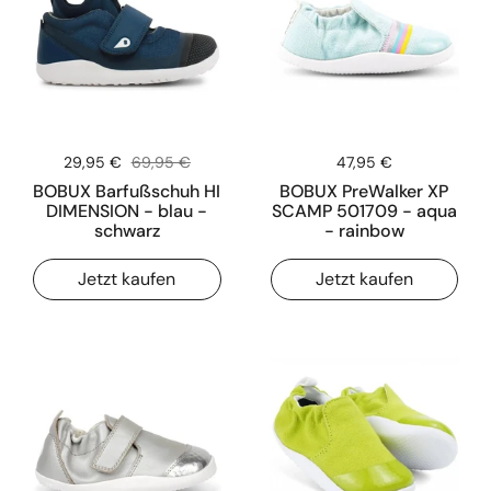
Sale-Preis:
29,95 €
Regulärer Preis:
69,95 €
Preis:
47,95 €
BOBUX Barfußschuh HI
BOBUX PreWalker XP
DIMENSION - blau -
SCAMP 501709 - aqua
schwarz
- rainbow
Jetzt kaufen
Jetzt kaufen