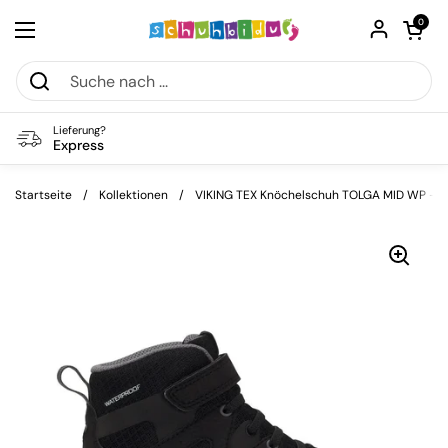
Zum Inhalt springen
Warenkorb öf
0
Menü öffnen
Lieferung?
Express
Startseite
/
Kollektionen
/
VIKING TEX Knöchelschuh TOLGA MID WP - s