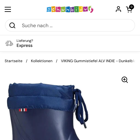
Zum Inhalt springen
Warenkorb öf
0
Menü öffnen
Lieferung?
Express
Startseite
/
Kollektionen
/
VIKING Gummistiefel ALV INDIE - Dunkelblau