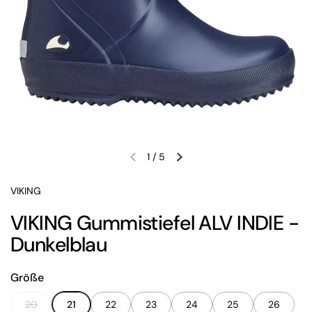
1
/
5
Vorherige Folie
Nächste Folie
VIKING
VIKING Gummistiefel ALV INDIE -
Dunkelblau
Größe
20
21
22
23
24
25
26