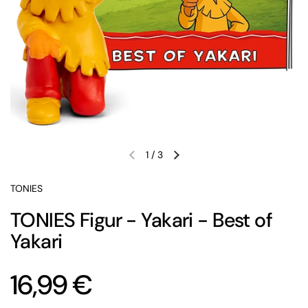
1
/
3
Vorherige Folie
Nächste Folie
TONIES
TONIES Figur - Yakari - Best of
Yakari
Preis:
16,99 €