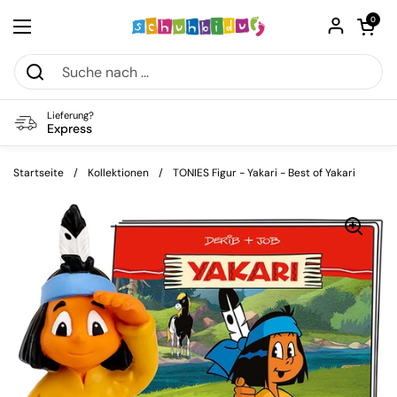
Zum Inhalt springen
Warenkorb öf
0
Menü öffnen
Lieferung?
Express
Startseite
/
Kollektionen
/
TONIES Figur - Yakari - Best of Yakari