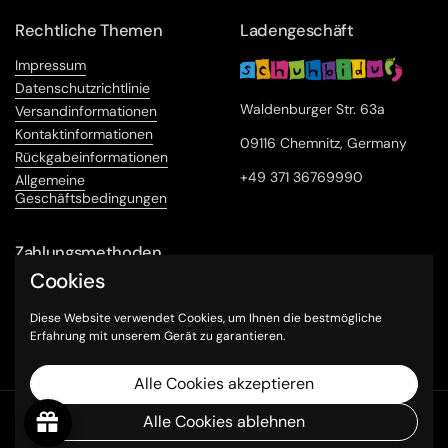
Rechtliche Themen
Ladengeschäft
Impressum
Datenschutzrichtlinie
Waldenburger Str. 63a
Versandinformationen
Kontaktinformationen
09116 Chemnitz, Germany
Rückgabeinformationen
+49 371 36769990
Allgemeine
Geschäftsbedingungen
Zahlungsmethoden
Cookies
Diese Website verwendet Cookies, um Ihnen die bestmögliche
Erfahrung mit unserem Gerät zu garantieren.
Alle Cookies akzeptieren
Urheberrecht © 2026
Schuhbidu24
.
Powered by Shopify
Alle Cookies ablehnen
Sprache
Deutsch
Land/Region
EUR €