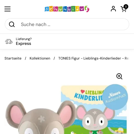
Zum Inhalt springen
Warenkorb öf
0
Menü öffnen
Lieferung?
Express
Startseite
/
Kollektionen
/
TONIES Figur - Lieblings-Kinderlieder - Reis