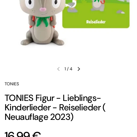
1
/
4
Vorherige Folie
Nächste Folie
TONIES
TONIES Figur - Lieblings-
Kinderlieder - Reiselieder (
Neuauflage 2023)
Preis:
16,99 €