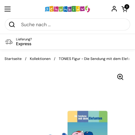
Zum Inhalt springen
Warenkorb öf
0
Menü öffnen
Lieferung?
Express
Startseite
/
Kollektionen
/
TONIES Figur - Die Sendung mit dem Elefante