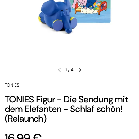
1
/
4
Vorherige Folie
Nächste Folie
TONIES
TONIES Figur - Die Sendung mit
dem Elefanten - Schlaf schön!
(Relaunch)
Preis:
16,99 €