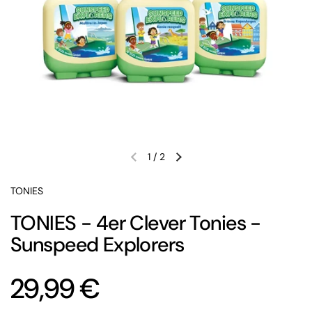
1
/
2
Vorherige Folie
Nächste Folie
TONIES
TONIES - 4er Clever Tonies -
Sunspeed Explorers
Preis:
29,99 €