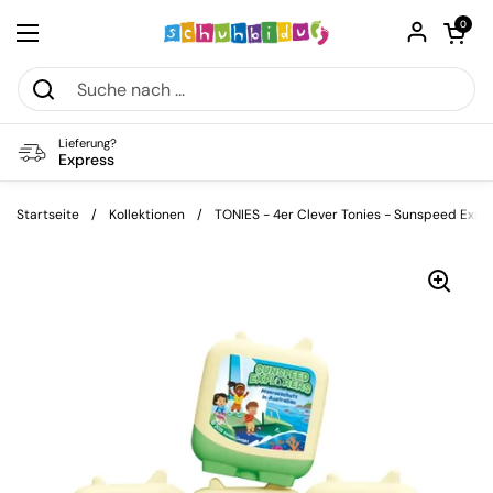
Zum Inhalt springen
Warenkorb öf
0
Menü öffnen
Lieferung?
Express
Startseite
/
Kollektionen
/
TONIES - 4er Clever Tonies - Sunspeed Expl