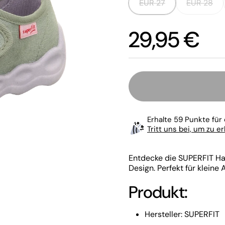
EUR 27
EUR 28
Preis:
29,95 €
Erhalte 59 Punkte für 
Tritt uns bei, um zu e
Entdecke die SUPERFIT H
Design. Perfekt für kleine
Produkt:
Hersteller: SUPERFIT
chste Folie