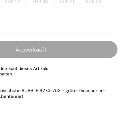
EUR 29
EUR 30
EUR 31
EUR 32
Ausverkauft
den Kauf dieses Artikels.
rhalten
ausschuhe BUBBLE 6274-753 - grün -Dinosaurier-
 Abenteurer!