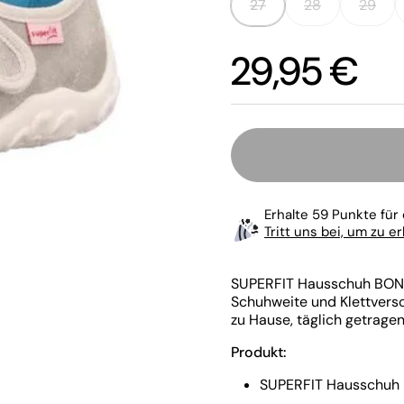
27
28
29
Preis:
29,95 €
Erhalte 59 Punkte für 
Tritt uns bei, um zu e
SUPERFIT Hausschuh BONN
Schuhweite und Klettversc
zu Hause, täglich getrage
Produkt:
SUPERFIT Hausschuh
te Folie