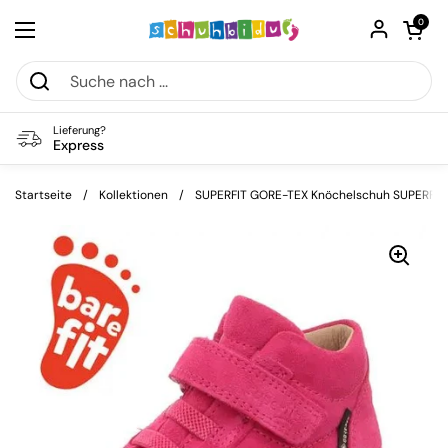
Zum Inhalt springen
Warenkorb öf
0
Menü öffnen
Lieferung?
Express
Startseite
/
Kollektionen
/
SUPERFIT GORE-TEX Knöchelschuh SUPERFREE