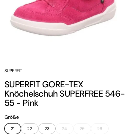
SUPERFIT
SUPERFIT GORE-TEX
Knöchelschuh SUPERFREE 546-
55 - Pink
Größe
21
22
23
24
25
26