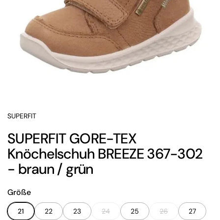
SUPERFIT
SUPERFIT GORE-TEX
Knöchelschuh BREEZE 367-302
- braun / grün
Größe
21
22
23
24
25
26
27