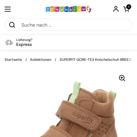
Zum Inhalt springen
Warenkorb öf
0
Menü öffnen
Lieferung?
Express
Startseite
/
Kollektionen
/
SUPERFIT GORE-TEX Knöchelschuh BREEZE 36