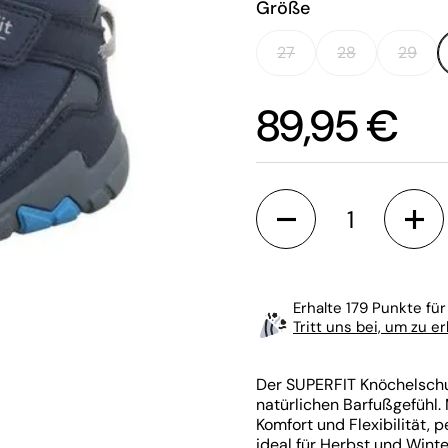
Größe
27
28
29
Preis:
89,95 €
Anzahl
Erhalte 179 Punkte für
Tritt uns bei, um zu e
Der SUPERFIT Knöchelsch
natürlichen Barfußgefühl.
Komfort und Flexibilität, p
chste Folie
ideal für Herbst und Winte