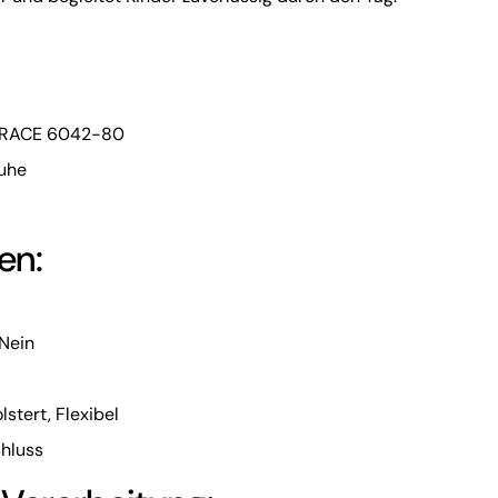
 TRACE 6042-80
uhe
en:
Nein
stert, Flexibel
chluss