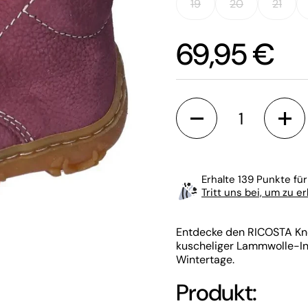
19
20
21
Preis:
69,95 €
Anzahl
Erhalte 139 Punkte für
Tritt uns bei, um zu e
Entdecke den RICOSTA Knö
kuscheliger Lammwolle-In
Wintertage.
Produkt:
chste Folie