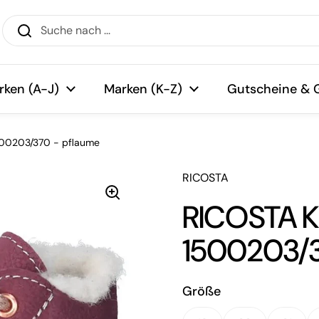
rken (A-J)
Marken (K-Z)
Gutscheine & 
00203/370 - pflaume
RICOSTA
RICOSTA K
1500203/3
Größe