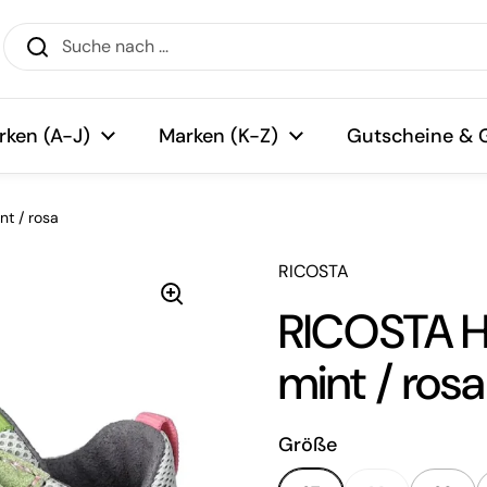
rken (A-J)
Marken (K-Z)
Gutscheine & 
t / rosa
RICOSTA
RICOSTA H
mint / rosa
Größe