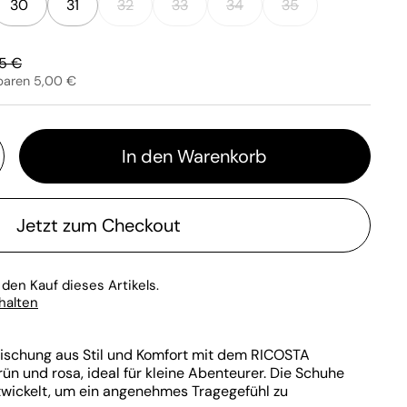
30
31
32
33
34
35
lärer Preis:
5 €
paren 5,00 €
In den Warenkorb
Jetzt zum Checkout
 den Kauf dieses Artikels.
rhalten
Mischung aus Stil und Komfort mit dem RICOSTA
n und rosa, ideal für kleine Abenteurer. Die Schuhe
ntwickelt, um ein angenehmes Tragegefühl zu