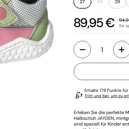
27
28
29
Sale-Preis:
89,95 €
Regu
94,9
Sie s
Anzahl
Erhalte 179 Punkte für
Tritt uns bei, um zu e
Erleben Sie die perfekte 
Halbschuh JAYDEN, mintgrü
sind speziell für Kinder e
ächste Folie