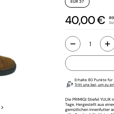
EUR 37
Sale-Preis:
40,00 €
Re
89
Si
Anzahl
Erhalte 80 Punkte für 
Tritt uns bei, um zu e
Die PRIMIGI Stiefel YULIK i
Tage. Hergestellt aus ein
gemütlichen Innenfutter a
Nächste Folie