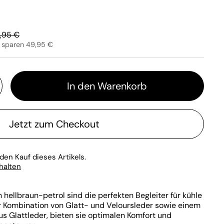
gulärer Preis:
,95 €
e sparen 49,95 €
In den Warenkorb
Jetzt zum Checkout
den Kauf dieses Artikels.
rhalten
n hellbraun-petrol sind die perfekten Begleiter für kühle
er Kombination von Glatt- und Veloursleder sowie einem
us Glattleder, bieten sie optimalen Komfort und