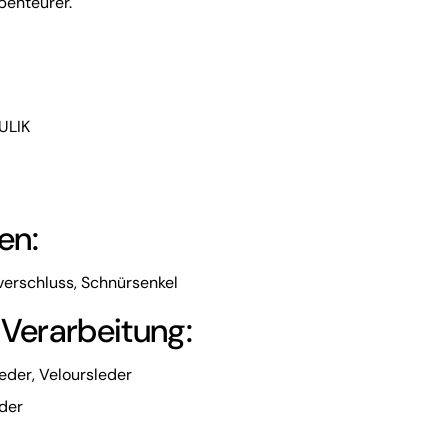
Abenteurer.
ULIK
en:
verschluss, Schnürsenkel
 Verarbeitung:
eder, Veloursleder
eder