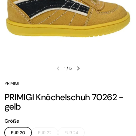
1
/
5
Vorherige Folie
Nächste Folie
PRIMIGI
PRIMIGI Knöchelschuh 70262 -
gelb
Größe
EUR 20
EUR 22
EUR 24