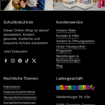
Schuhbidu24.de
Kundenservice
Dieser Online-Shop ist darauf
Unsere Filiale
spezialisiert, Kindern
Kontakt & Hilfe
gesunde, modische und
Anfahrt & Öffnungszeiten
bequeme Schuhe anzubieten.
Unser Treuepunkte-
Programm
Jetzt Einkaufen!
Bestellungen &
Rücksendungen
Facebook
Instagram
Pinterest
TikTok
Twitter
Blog
Rechtliche Themen
Ladengeschäft
Impressum
Datenschutzrichtlinie
Waldenburger Str. 63a
Versandinformationen
Kontaktinformationen
09116 Chemnitz, Germany