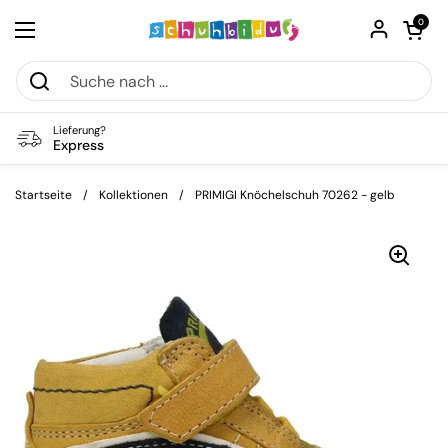
Zum Inhalt springen
Warenkorb öf
0
Menü öffnen
Lieferung?
Express
Startseite
/
Kollektionen
/
PRIMIGI Knöchelschuh 70262 - gelb