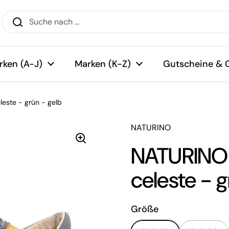
rken (A-J)
Marken (K-Z)
Gutscheine & 
este - grün - gelb
NATURINO
NATURINO 
celeste - g
Größe