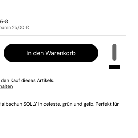
lärer Preis:
95 €
sparen 25,00 €
In den Warenkorb
 den Kauf dieses Artikels.
rhalten
bschuh SOLLY in celeste, grün und gelb. Perfekt für