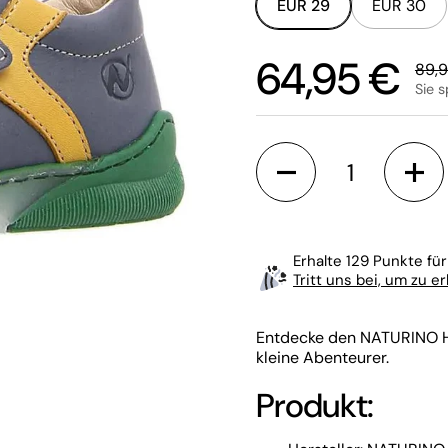
EUR 29
EUR 30
Sale-Preis:
64,95 €
Regu
89,
Sie 
Anzahl
Erhalte 129 Punkte für
Tritt uns bei, um zu e
Entdecke den NATURINO Hal
kleine Abenteurer.
Produkt: