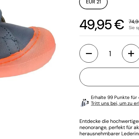
EUR 21
Sale-Preis:
49,95 €
Regu
74,9
Sie 
Anzahl
Erhalte 99 Punkte für 
Tritt uns bei, um zu e
Entdecke die hochwertig
neonorange, perfekt für a
herausnehmbarer Lederinn