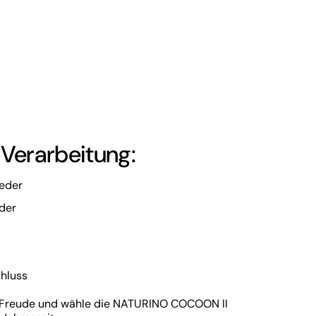
 Verarbeitung:
leder
eder
chluss
e Freude und wähle die NATURINO COCOON II