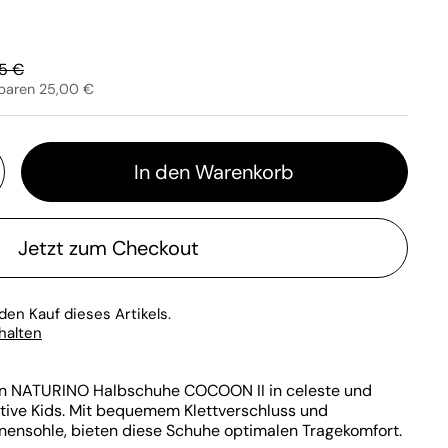
lärer Preis:
5 €
sparen 25,00 €
In den Warenkorb
Jetzt zum Checkout
den Kauf dieses Artikels.
rhalten
en NATURINO Halbschuhe COCOON II in celeste und
ktive Kids. Mit bequemem Klettverschluss und
ensohle, bieten diese Schuhe optimalen Tragekomfort.