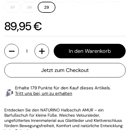
27
28
29
Preis:
89,95 €
Anzahl
In den Warenkorb
Jetzt zum Checkout
Erhalte 179 Punkte für den Kauf dieses Artikels.
Tritt uns bei, um zu erhalten
Entdecken Sie den NATURINO Halbschuh AMUR – ein
Barfußschuh für kleine Füße. Weiches Veloursleder,
ungefüttertes Innenmaterial aus Glattleder und Klettverschluss
fördern Bewegungsfreiheit, Komfort und natürliche Entwicklung