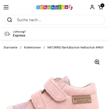
Zum Inhalt springen
Warenkorb öf
0
Menü öffnen
Lieferung?
Express
Startseite
/
Kollektionen
/
NATURINO Barfußschuh Halbschuh AMUR - ros