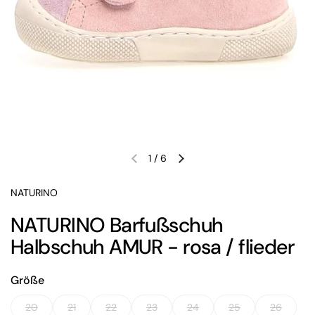
1
/
6
Vorherige Folie
Nächste Folie
NATURINO
NATURINO Barfußschuh
Halbschuh AMUR - rosa / flieder
Größe
20
21
22
23
24
25
26