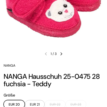
1
/
3
Vorherige Folie
Nächste Folie
NANGA
NANGA Hausschuh 25-0475 28
fuchsia - Teddy
Größe
EUR 20
EUR 21
EUR 22
EUR 23