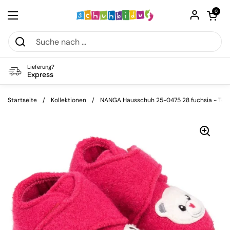
Zum Inhalt springen
Warenkorb öf
0
Menü öffnen
Lieferung?
Express
Startseite
/
Kollektionen
/
NANGA Hausschuh 25-0475 28 fuchsia - Te