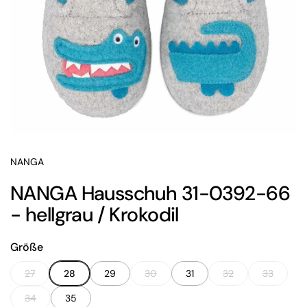
NANGA
NANGA Hausschuh 31-0392-66
- hellgrau / Krokodil
Größe
27
28
29
30
31
32
33
34
35