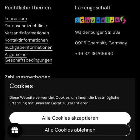
Rechtliche Themen
Ladengeschäft
Impressum
Datenschutzrichtlinie
Waldenburger Str. 63a
Versandinformationen
Kontaktinformationen
09116 Chemnitz, Germany
Rückgabeinformationen
+49 371 36769990
Allgemeine
Geschäftsbedingungen
Zahlungsmethoden
Cookies
Diese Website verwendet Cookies, um Ihnen die bestmögliche
Erfahrung mit unserem Gerät zu garantieren.
Alle Cookies akzeptieren
Urheberrecht © 2026
Schuhbidu24
.
Powered by Shopify
Alle Cookies ablehnen
Sprache
Deutsch
Land/Region
EUR €