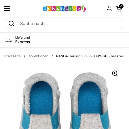
Zum Inhalt springen
Warenkorb öf
0
Menü öffnen
Lieferung?
Express
Startseite
/
Kollektionen
/
NANGA Hausschuh 31-0392-66 - hellgrau / K