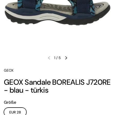
1
/
5
Vorherige Folie
Nächste Folie
GEOX
GEOX Sandale BOREALIS J720RE
- blau - türkis
Größe
EUR 28