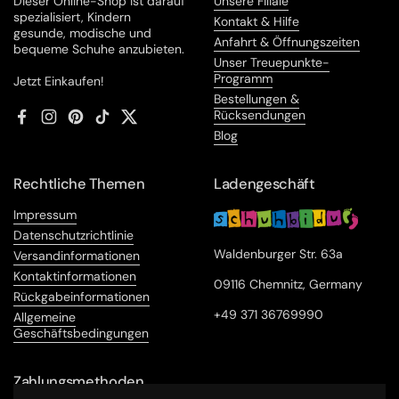
Dieser Online-Shop ist darauf
Unsere Filiale
spezialisiert, Kindern
Kontakt & Hilfe
gesunde, modische und
Anfahrt & Öffnungszeiten
bequeme Schuhe anzubieten.
Unser Treuepunkte-
Programm
Jetzt Einkaufen!
Bestellungen &
Rücksendungen
Facebook
Instagram
Pinterest
TikTok
Twitter
Blog
Rechtliche Themen
Ladengeschäft
Impressum
Datenschutzrichtlinie
Waldenburger Str. 63a
Versandinformationen
Kontaktinformationen
09116 Chemnitz, Germany
Rückgabeinformationen
+49 371 36769990
Allgemeine
Geschäftsbedingungen
Zahlungsmethoden