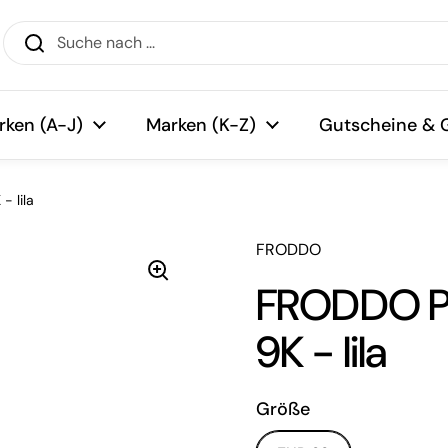
rken (A-J)
Marken (K-Z)
Gutscheine & 
 lila
FRODDO
FRODDO Pr
9K - lila
Größe