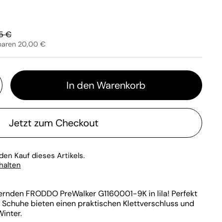
ärer Preis:
5 €
paren 20,00 €
In den Warenkorb
Jetzt zum Checkout
den Kauf dieses Artikels.
rhalten
ernden FRODDO PreWalker G1160001-9K in lila! Perfekt
se Schuhe bieten einen praktischen Klettverschluss und
Winter.