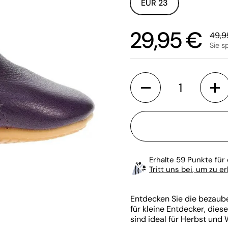
EUR 23
Sale-Preis:
29,95 €
Regul
49,9
Sie s
Anzahl
Erhalte 59 Punkte für 
Tritt uns bei, um zu e
Entdecken Sie die bezaub
für kleine Entdecker, die
sind ideal für Herbst und 