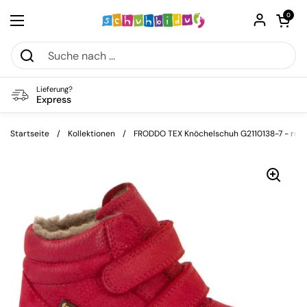
Zum Inhalt springen
Warenkorb öf
0
Menü öffnen
Lieferung?
Express
Startseite
/
Kollektionen
/
FRODDO TEX Knöchelschuh G2110138-7 - rot