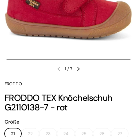
1
/
7
Vorherige Folie
Nächste Folie
FRODDO
FRODDO TEX Knöchelschuh
G2110138-7 - rot
Größe
21
22
23
24
25
26
27