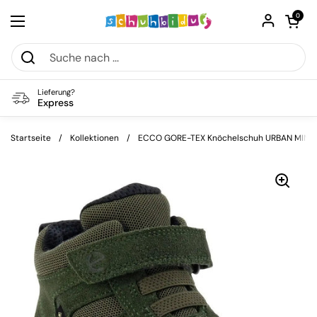
Zum Inhalt springen
Warenkorb öf
0
Menü öffnen
Lieferung?
Express
Startseite
/
Kollektionen
/
ECCO GORE-TEX Knöchelschuh URBAN MINI 75