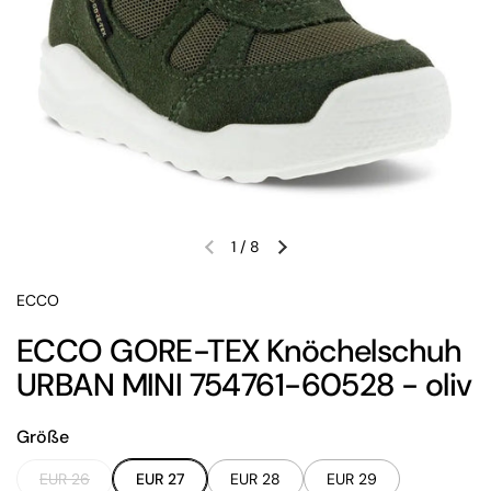
1
/
8
Vorherige Folie
Nächste Folie
ECCO
ECCO GORE-TEX Knöchelschuh
URBAN MINI 754761-60528 - oliv
Größe
EUR 26
EUR 27
EUR 28
EUR 29