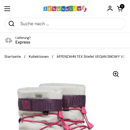
Zum Inhalt springen
Warenkorb öf
0
Menü öffnen
Lieferung?
Express
Startseite
/
Kollektionen
/
AFFENZAHN TEX Stiefel VEGAN SNOWY VOGEL - 