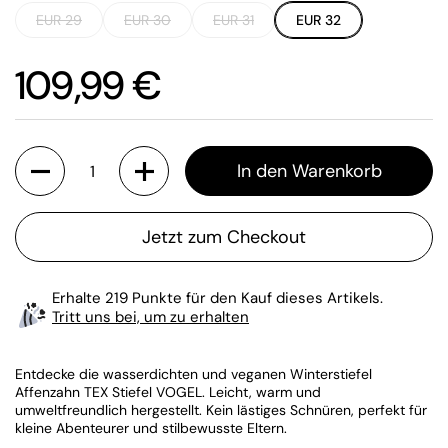
EUR 29
EUR 30
EUR 31
EUR 32
Preis:
109,99 €
Anzahl
In den Warenkorb
Jetzt zum Checkout
Erhalte 219 Punkte für den Kauf dieses Artikels.
Tritt uns bei, um zu erhalten
Entdecke die wasserdichten und veganen Winterstiefel
Affenzahn TEX Stiefel VOGEL. Leicht, warm und
umweltfreundlich hergestellt. Kein lästiges Schnüren, perfekt für
kleine Abenteurer und stilbewusste Eltern.